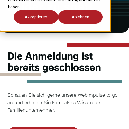
und welche Möglichkeiten Sie in Bezug auf Cookies
Leider zu spät!
haben.
Akzeptieren
Ablehnen
Die Anmeldung ist
bereits geschlossen
Schauen Sie sich gerne unsere WebImpulse to go
an und erhalten Sie kompaktes Wissen für
Familienunternehmer.